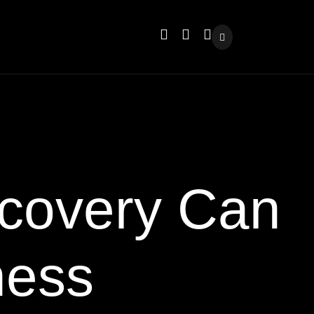
covery Can
ness