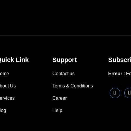
uick Link
Support
Subscri
ome
Contact us
Erreur :
Fo
bout Us
Terms & Conditions
ervices
Career
log
Help