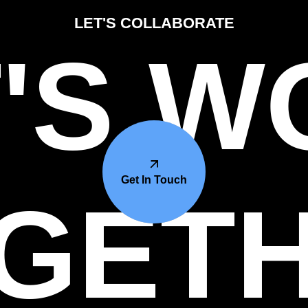
LET'S COLLABORATE
'S 
Get In Touch
GET