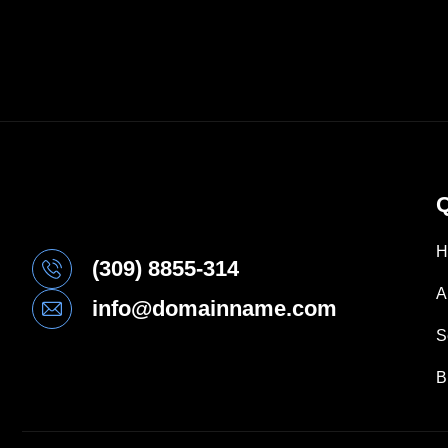
Q
H
(309) 8855-314
A
info@domainname.com
S
B