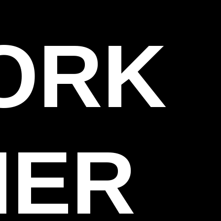
WORK
HER