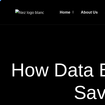
Home
About Us
How Data 
Sav